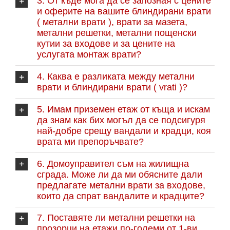
3. От къде мога да се запозная с цените
и оферите на вашите блиндирани врати
( метални врати ), врати за мазета,
метални решетки, метални пощенски
кутии за входове и за цените на
услугата монтаж врати?
4. Каква е разликата между метални
врати и блиндирани врати ( vrati )?
5. Имам приземен етаж от къща и искам
да знам как бих могъл да се подсигуря
най-добре срещу вандали и крадци, коя
врата ми препоръчвате?
6. Домоуправител съм на жилищна
сграда. Може ли да ми обясните дали
предлагате метални врати за входове,
които да спрат вандалите и крадците?
7. Поставяте ли метални решетки на
прозорци на етажи по-големи от 1-ви