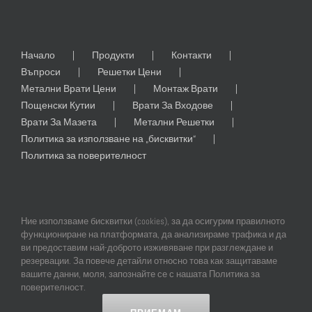
Начало
Продукти
Контакти
Въпроси
Решетки Цени
Метални Врати Цени
Монтаж Врати
Пощенски Кутии
Врати За Входове
Врати За Мазета
Метални Решетки
Политика за използване на „бисквитки“
Политика за поверителност
Ние използваме бисквитки (cookies), за да осигурим правилното
функциониране на платформата, да анализираме трафика и да
ви предоставим най-доброто изживяване при разглеждане и
резервации. За повече детайли относно това как защитаваме
© Copyright
2026 | All Rights Reserved | Professional Web Design and
вашите данни, моля, запознайте се с нашата Политика за
SEO by
Online Creations Ltd
поверителност.