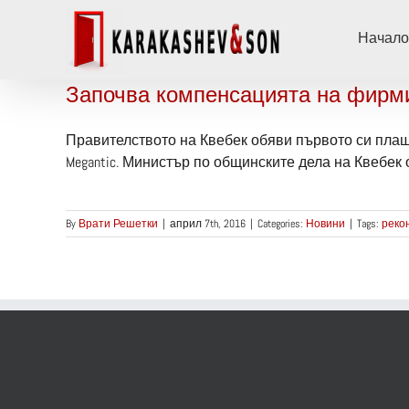
Skip
to
Начало
content
Започва компенсацията на фирм
Правителството на Квебек обяви първото си плаща
Megantic. Министър по общинските дела на Квебек 
By
Врати Решетки
|
април 7th, 2016
|
Categories:
Новини
|
Tags:
реко