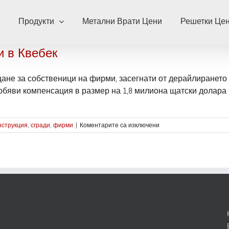
Продукти
Метални Врати Цени
Решетки Це
и в Квебек
не за собственици на фирми, засегнати от дерайлирането на 
обяви компенсация в размер на 1,8 милиона щатски долара [.
за
нструкция
,
сгради
,
фирми
|
Коментарите са изключени
Започва
компенсацията
на
фирми
в
Квебек