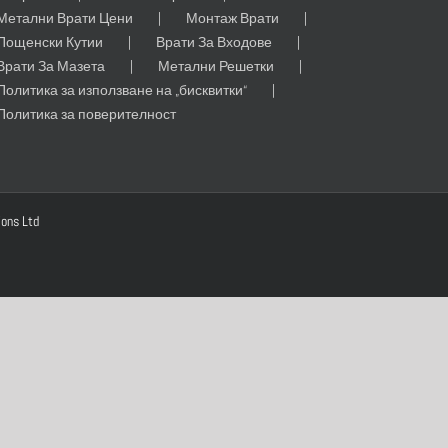
Метални Врати Цени
Монтаж Врати
Пощенски Кутии
Врати За Входове
Врати За Мазета
Метални Решетки
Политика за използване на „бисквитки“
Политика за поверителност
ions Ltd