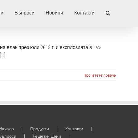
ни
Въпроси
Новини
Контакти
влак през юли 2013 г. и експлозията в Lac-
..]
Прочетете повече
Начало
Продукти
Контакти
Въпроси
Решетки Цени