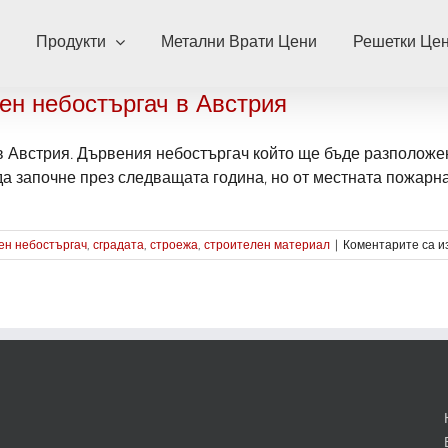
Продукти
Метални Врати Цени
Решетки Це
ен небостъргач в Австрия
в Австрия. Дървения небостъргач който ще бъде разположен
а започне през следващата година, но от местната пожарна и
ен небостъргач
,
сградата
,
строежа
,
строителен материал
|
Коментарите са и