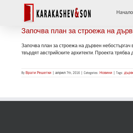
Skip
to
Начало
content
Започва план за строежа на дърв
Започва план за строежа на дървен небостъргач 
твърдят австрийските архитекти. Проекта трябва д
By
Врати Решетки
|
април 7th, 2016
|
Categories:
Новини
|
Tags:
дърв