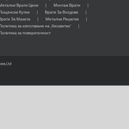
Метални Врати Цени
Монтаж Врати
Пощенски Кутии
Врати За Входове
Врати За Мазета
Метални Решетки
Политика за използване на „бисквитки“
Политика за поверителност
ions Ltd