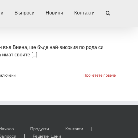
ни
Въпроси
Новини
Контакти
 във Виена, ще бъде най-високия по рода си
мат своите [...]
за
зключени
Прочетете повече
Започва
план
за
строежа
на
дървен
небостъргач
в
Австрия
Начало
Продукти
Контакти
Въпроси
Решетки Цени