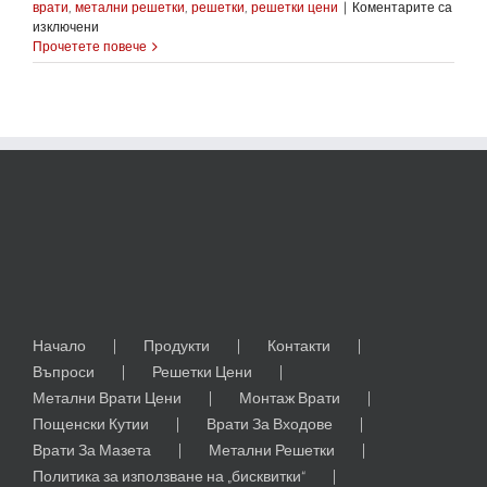
врати
,
метални решетки
,
решетки
,
решетки цени
|
Коментарите са
за
изключени
МЕТАЛНИ
Прочетете повече
РЕШЕТКИ
ЦЕНИ:
от
149
лв.
Начало
Продукти
Контакти
Въпроси
Решетки Цени
Метални Врати Цени
Монтаж Врати
Пощенски Кутии
Врати За Входове
Врати За Мазета
Метални Решетки
Политика за използване на „бисквитки“