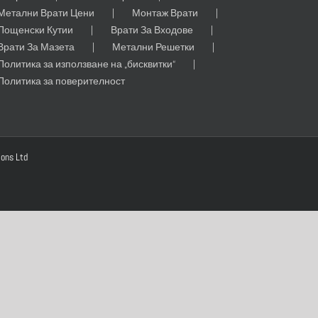
Метални Врати Цени
Монтаж Врати
Пощенски Кутии
Врати За Входове
Врати За Мазета
Метални Решетки
Политика за използване на „бисквитки“
Политика за поверителност
ions Ltd