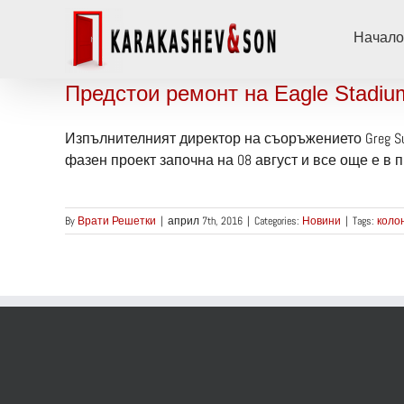
Skip
to
Начало
content
Предстои ремонт на Eagle Stadiu
Изпълнителният директор на съоръжението Greg Sut
фазен проект започна на 08 август и все още е в п
By
Врати Решетки
|
април 7th, 2016
|
Categories:
Новини
|
Tags:
коло