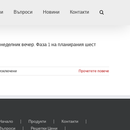
ни
Въпроси
Новини
Контакти
понеделник вечер. Фаза 1 на планирания шест
за
изключени
Прочетете повече
Предстои
ремонт
на
Eagle
Stadium
Начало
Продукти
Контакти
Въпроси
Решетки Цени