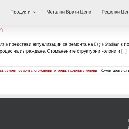
Продукти
Метални Врати Цени
Решетки Це
m
tle представи актуализации за ремонта на Eagle Stadium в 
роцес на изграждане. Стоманените структурни колони и [...]
ни
,
ремонт
,
ремонта
,
стоманените греди
,
тухлените колони
|
Коментарите са 