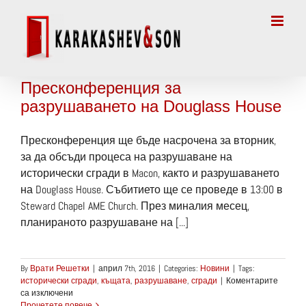
Skip
to
content
Пресконференция за
разрушаването на Douglass House
Пресконференция ще бъде насрочена за вторник,
за да обсъди процеса на разрушаване на
исторически сгради в Macon, както и разрушаването
на Douglass House. Събитието ще се проведе в 13:00 в
Steward Chapel AME Church. През миналия месец,
планираното разрушаване на [...]
By
Врати Решетки
|
април 7th, 2016
|
Categories:
Новини
|
Tags:
исторически сгради
,
къщата
,
разрушаване
,
сгради
|
Коментарите
за
са изключени
Пресконференция
Прочетете повече