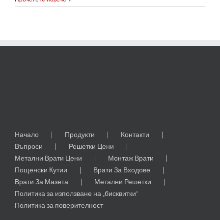
за
разрушаването
на
Douglass
House
Начало
Продукти
Контакти
Въпроси
Решетки Цени
Метални Врати Цени
Монтаж Врати
Пощенски Кутии
Врати За Входове
Врати За Мазета
Метални Решетки
Политика за използване на „бисквитки“
Политика за поверителност