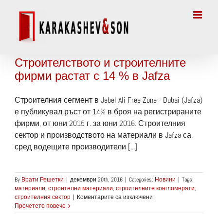
Skip
to
content
Строителството и строителните
фирми растат с 14 % в Jafza
Строителния сегмент в Jebel Ali Free Zone - Dubai (Jafza)
е публикувал ръст от 14% в броя на регистрираните
фирми, от юни 2015 г. за юни 2016. Строителния
сектор и производството на материали в Jafza са
сред водещите производители [...]
By
Врати Решетки
|
декември 20th, 2016
|
Categories:
Новини
|
Tags:
материали
,
строителни материали
,
строителните конгломерати
,
за
строителния сектор
|
Коментарите са изключени
Строителството
Прочетете повече
и