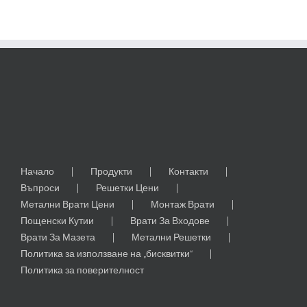
строителните
фирми
растат
с
14
%
в
Jafza
Начало
Продукти
Контакти
Въпроси
Решетки Цени
Метални Врати Цени
Монтаж Врати
Пощенски Кутии
Врати За Входове
Врати За Мазета
Метални Решетки
Политика за използване на „бисквитки“
Политика за поверителност