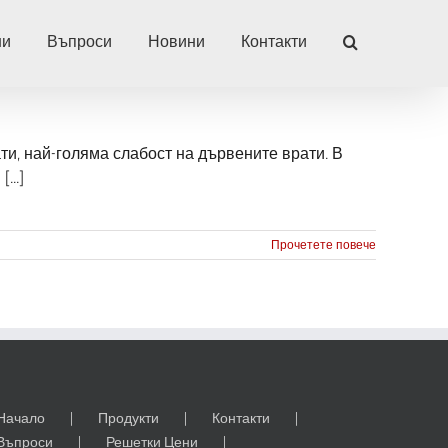
ни
Въпроси
Новини
Контакти
и, най-голяма слабост на дървените врати. В
...]
Прочетете повече
те
лиране
ни
Начало
Продукти
Контакти
Въпроси
Решетки Цени