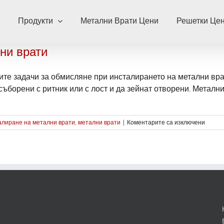
Продукти
Метални Врати Цени
Решетки Це
ни врати
те задачи за обмисляне при инсталирането на метални врат
борени с ритник или с лост и да зейнат отворени. Метални [
за
алиране на метални врати
,
метални врати
|
Коментарите са изключени
Ползи
от
инста
на
метал
врати