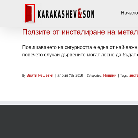
Skip
to
Начало
content
Ползите от инсталиране на метал
Повишаването на сигурността е една от най-важни
повечето случаи дървените могат лесно да бъдат съ
By
Врати Решетки
|
април 7th, 2016
|
Categories:
Новини
|
Tags:
инст