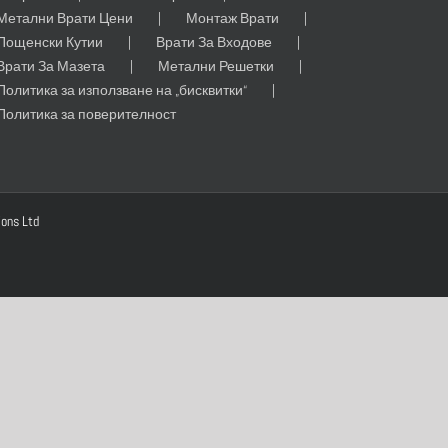
Метални Врати Цени
Монтаж Врати
Пощенски Кутии
Врати За Входове
Врати За Мазета
Метални Решетки
Политика за използване на „бисквитки“
Политика за поверителност
ions Ltd