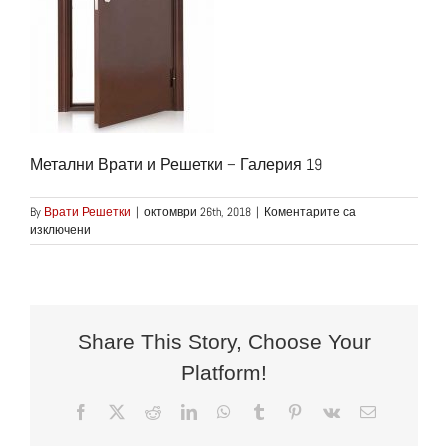
Метални Врати и Решетки – Галерия 19
By
Врати Решетки
|
октомври 26th, 2018
|
Коментарите са
за
изключени
Метални
Врати
и
Решетки
–
Галерия
Share This Story, Choose Your
19
Platform!
Facebook
X
Reddit
LinkedIn
WhatsApp
Tumblr
Pinterest
Vk
Електронн
поща: