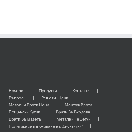
Начало
Продукти
Контакти
Въпроси
Решетки Цени
Метални Врати Цени
Монтаж Врати
Пощенски Кутии
Врати За Входове
Врати За Мазета
Метални Решетки
Политика за използване на „бисквитки“