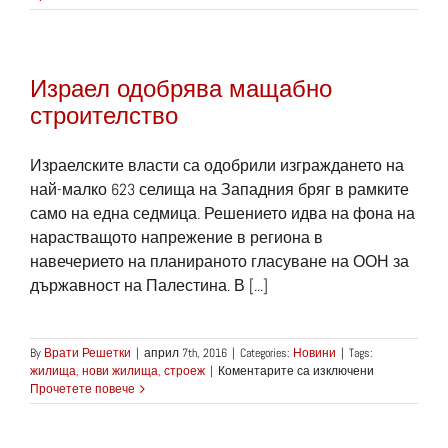
работници
крадат
материали
Израел одобрява мащабно
строителство
Израелските власти са одобрили изграждането на
най-малко 623 селища на Западния бряг в рамките
само на една седмица. Решението идва на фона на
нарастващото напрежение в региона в
навечерието на планираното гласуване на ООН за
държавност на Палестина. В [...]
By
Врати Решетки
|
април 7th, 2016
|
Categories:
Новини
|
Tags:
за
жилища
,
нови жилища
,
строеж
|
Коментарите са изключени
Израел
Прочетете повече
одобрява
мащабно
строителств