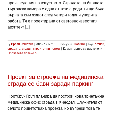
произведения на изкуството. Сградата на бившата
търговска камера е една от тези сгради. тя ще бъде
върната към живот след четири години упорита
работа. Тя е проектирана от световноизвестния
архитект [...]
By
Врати Решетки
|
април 7th, 2016
|
Categories:
Новини
|
Tags:
офиси
,
за
сградата
,
сгради
,
строителни норми
|
Коментарите са изключени
Реконс
Прочетете повече
на
архите
сграда
в
Проект за строежа на медицинска
Аугуста
сграда се бави заради паркинг
Нортбрук Груп планира да построи нова триетажна
медицинска офис сграда в Хинсдел. Служители от
селото приветстваха проекта, но въпреки това те