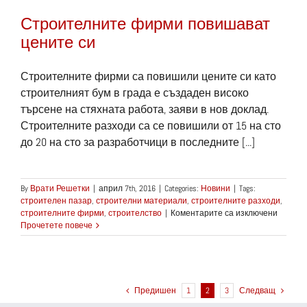
Строителните фирми повишават
цените си
Строителните фирми са повишили цените си като
строителният бум в града е създаден високо
търсене на стяхната работа, заяви в нов доклад.
Строителните разходи са се повишили от 15 на сто
до 20 на сто за разработчици в последните [...]
By
Врати Решетки
|
април 7th, 2016
|
Categories:
Новини
|
Tags:
строителен пазар
,
строителни материали
,
строителните разходи
,
за
строителните фирми
,
строителство
|
Коментарите са изключени
Строит
Прочетете повече
фирми
повиша
цените
си
Предишен
1
2
3
Следващ