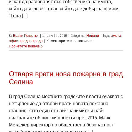
искат да разговарят със собственика на имота,
който да излезе с план който да е добър за всички.
"Това [...]
By
Врати Решетки
|
април 7th, 2016
|
Categories:
Новини
|
Tags:
имота
,
за
офис сграда
,
сграда
|
Коментарите са изключени
Проект
Прочетете повече
за
строежа
на
медицинска
Отваря врати нова пожарна в град
сграда
се
Селина
бави
заради
паркинг
В град Селина местните градските власти очакват с
нетърпение да отвори врати новата пожарна
станция, като един от най-значимите и най-
очакваните общински проекти през 2015. Марк
Метдекер директор по обществена безопасност
каза: "строителството е в ход и е на [...]