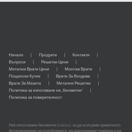
Начало
Продукти
Контакти
Въпроси
Решетки Цени
Метални Врати Цени
Монтаж Врати
Пощенски Кутии
Врати За Входове
Врати За Мазета
Метални Решетки
Политика за използване на „бисквитки“
Политика за поверителност
Ние използваме бисквитки (cookies), за да осигурим правилното
функциониране на платформата, да анализираме трафика и да