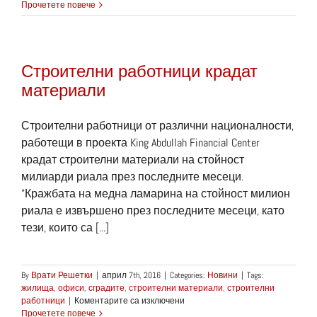
Множество
Прочетете повече
от
строителни
проекти
в
Строителни работници крадат
Уокър
материали
Строителни работници от различни националности,
работещи в проекта King Abdullah Financial Center
крадат строителни материали на стойност
милиарди риала през последните месеци.
"Кражбата на медна ламарина на стойност милион
риала е извършено през последните месеци, като
тези, които са [...]
By
Врати Решетки
|
април 7th, 2016
|
Categories:
Новини
|
Tags:
жилища
,
офиси
,
сградите
,
строителни материали
,
строителни
за
работници
|
Коментарите са изключени
Строителни
Прочетете повече