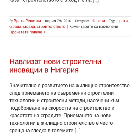
By
Врати Решетки
|
април 7th, 2016
|
Categories:
Новини
|
Tags:
врати
,
за
сграда
,
сгради
,
строителството
|
Коментарите са изключени
Отваря
Прочетете повече
врати
нова
пожарна
в
Навлизат нови строителни
град
Селина
иновации в Нигерия
Значително е развитието на жилищно строителство
след приемането на съвременни строителни
технологии и строителни методи, насочени към
подобряване на скоростта на строителство и
красотата на сградите. Приемането на нови
технологии в жилищно строителство е често
срещана гледка в големите [...]