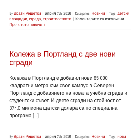
By
Врати Решетки
|
април 7th, 2016
|
Categories:
Новини
|
Tags:
детски
за
площадки
,
сграда
,
строителството
|
Коментарите са изключени
Назрява
Прочетете повече
протест
заради
нова
сграда
Колежа в Портланд с две нови
сгради
Колажа в Портланд е добавил нови 85 000
квадратни метра към своя кампус в Северен
Портланд с добавянето на новата учебна сграда и
студентски съвет. И двете сгради на стойност от
374.0 милиона щатски долара са по специална
програма [...]
By
Врати Решетки
|
април 7th, 2016
|
Categories:
Новини
|
Tags:
нови