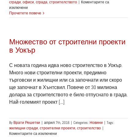
сгради
,
офиси
,
сграда
,
строителството
|
Коментарите са
за
изключени
Колежа
Прочетете повече
в
Портланд
с
две
Множество от строителни проекти
нови
сгради
в Уокър
С новата година идва ново строителство в Уокър.
Много нови строителни проекти, предимно
търговски и жилищни или са започнати или скоро
ще започнат в Хънтсвил. Повече от 30 милиона
долара за строителството е било отпуснато в града.
Най-големият проект [...]
By
Врати Решетки
|
април 7th, 2016
|
Categories:
Новини
|
Tags:
жилищни сгради
,
строителни проекти
,
строителство
|
за
Коментарите са изключени