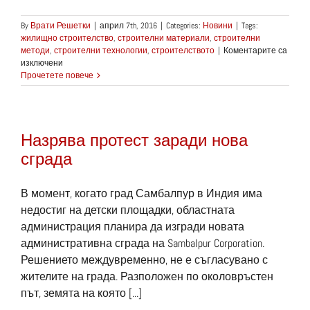
By
Врати Решетки
|
април 7th, 2016
|
Categories:
Новини
|
Tags:
жилищно строителство
,
строителни материали
,
строителни
методи
,
строителни технологии
,
строителството
|
Коментарите са
за
изключени
Навлизат
Прочетете повече
нови
строителни
иновации
в
Назрява протест заради нова
Нигерия
сграда
В момент, когато град Самбалпур в Индия има
недостиг на детски площадки, областната
администрация планира да изгради новата
административна сграда на Sambalpur Corporation.
Решението междувременно, не е съгласувано с
жителите на града. Разположен по околовръстен
път, земята на която [...]