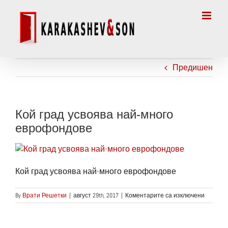
Skip
to
content
Предишен
Кой град усвоява най-много
еврофондове
Кой град усвоява най-много еврофондове
за
By
Врати Решетки
|
август 29th, 2017
|
Коментарите са изключени
Кой
град
усвоява