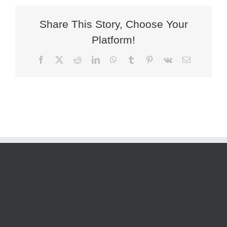
най-
много
еврофо
Share This Story, Choose Your
Platform!
Facebook
X
Reddit
LinkedIn
WhatsApp
Tumblr
Pinterest
Vk
Електронн
поща: