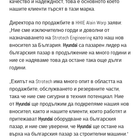
качество и надеждност, това е основното което
нашите клиенти търсят в тази марка.
Директора по продажбите в HHIE Alain Worp заяви:
„Ние сме изключително горди и доволни от
назначаването на Strotech Engineering като наш нов
вносител за България.
Hyundai
са пазарен лидер на
българския пазар в продължение на много години и
ние се надяваме това да остане така още дълги
години.
„Екипът на Strotech има много опит в областта на
продажбите, обслужването и резервните части,
така че ние сме сигурни в техния потенциал. Ние
от
Hyundai
ще продължим да подкрепяме нашия нов
вносител, както и нашите клиенти, които работят и
притежават
Hyundai
оборудване на българския
пазар, и ние сме уверени, че
Hyundai
ще остане на
върха на българския пазар за строителни машини.“