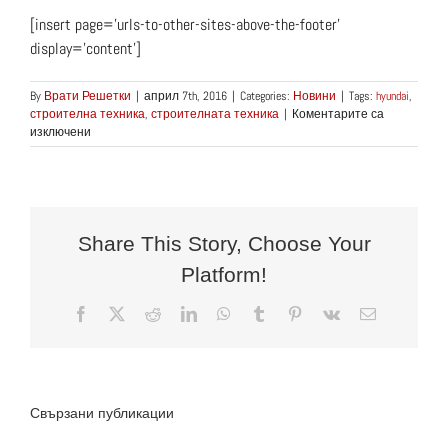
[insert page=’urls-to-other-sites-above-the-footer’
display=’content’]
By
Врати Решетки
|
април 7th, 2016
|
Categories:
Новини
|
Tags:
hyundai
,
строителна техника
,
строителната техника
|
Коментарите са
за
изключени
Hyundai
назначи
нов
дилър
на
строителна
Share This Story, Choose Your
техника
Platform!
в
България
Facebook
X
Reddit
LinkedIn
WhatsApp
Tumblr
Pinterest
Vk
Електронн
поща:
Съвети
Свързани публикации
за