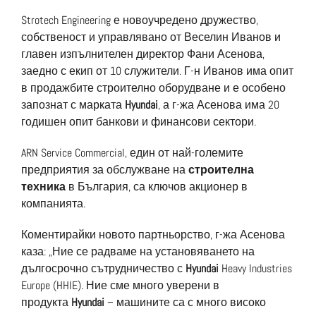
Strotech Engineering е новоучредено дружество,
собственост и управлявано от Веселин Иванов и
главен изпълнителен директор Фани Асенова,
заедно с екип от 10 служители. Г-н Иванов има опит
в продажбите строително оборудване и е особено
запознат с марката
Hyundai
, а г-жа Асенова има 20
годишен опит банкови и финансови сектори.
ARN Service Commercial, един от най-големите
предприятия за обслужване на
строителна
техника
в България, са ключов акционер в
компанията.
Коментирайки новото партньорство, г-жа Асенова
каза: „Ние се радваме на установяването на
дългосрочно сътрудничество с
Hyundai
Heavy Industries
Europe (HHIE). Ние сме много уверени в
продукта
Hyundai
– машините са с много високо