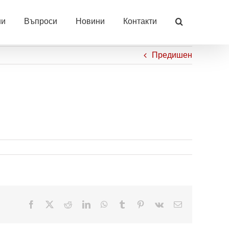
ни
Въпроси
Новини
Контакти
Предишен
Facebook
X
Reddit
LinkedIn
WhatsApp
Tumblr
Pinterest
Vk
Електронна
поща: