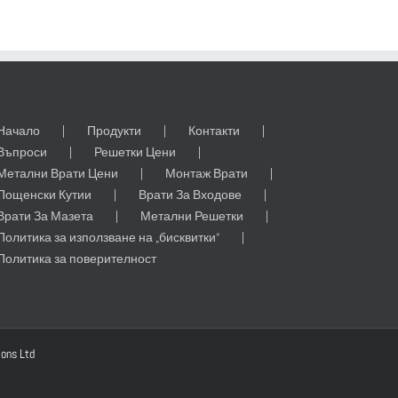
Начало
Продукти
Контакти
Въпроси
Решетки Цени
Метални Врати Цени
Монтаж Врати
Пощенски Кутии
Врати За Входове
Врати За Мазета
Метални Решетки
Политика за използване на „бисквитки“
Политика за поверителност
ions Ltd