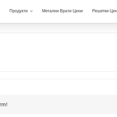
Продукти
Метални Врати Цени
Решетки Це
а
ews_20
rm!