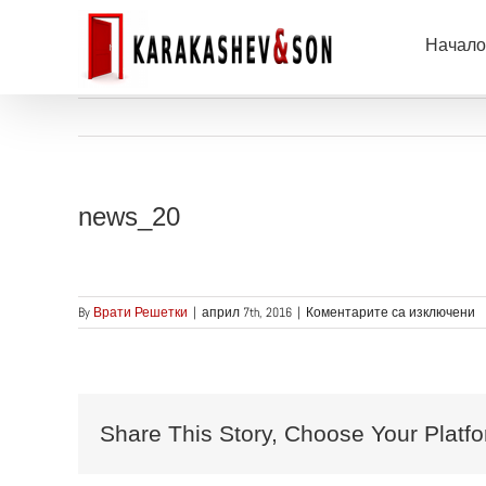
Skip
to
Начало
content
news_20
з
By
Врати Решетки
|
април 7th, 2016
|
Коментарите са изключени
n
Share This Story, Choose Your Platfo