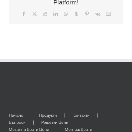
Platform!
Facebook
X
Reddit
LinkedIn
WhatsApp
Tumblr
Pinterest
Vk
Електронн
поща:
Начало
Продукти
Контакти
Въпроси
Решетки Цени
Метални Врати Цени
Монтаж Врати