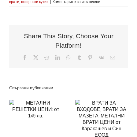
за
врати
,
пощенски кутии
|
Коментарите са изключени
ПОЩЕНСКИ
КУТИИ
ЦЕНИ:
само
35
лв.
Share This Story, Choose Your
/
Platform!
брой
Facebook
X
Reddit
LinkedIn
WhatsApp
Tumblr
Pinterest
Vk
Електронн
поща:
ВРАТИ ЗА
Свързани публикации
ВХОДОВЕ,
ВРАТИ ЗА
МАЗЕТА,
МЕТАЛНИ
ВРАТИ ЦЕНИ