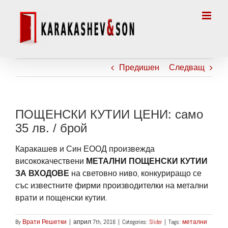
Skip
to
content
Предишен
Следващ
ПОЩЕНСКИ КУТИИ ЦЕНИ: само
35 лв. / брой
Каракашев и Син ЕООД произвежда
висококачествени
МЕТАЛНИ ПОЩЕНСКИ КУТИИ
ЗА ВХОДОВЕ
на световно ниво, конкуриращо се
със известните фирми производителки на метални
врати и пощенски кутии.
By
Врати Решетки
|
април 7th, 2016
|
Categories:
Slider
|
Tags:
метални