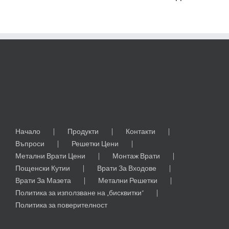
от
Каракашев и
Син ЕООД
Начало
Продукти
Контакти
Въпроси
Решетки Цени
Метални Врати Цени
Монтаж Врати
Пощенски Кутии
Врати За Входове
Врати За Мазета
Метални Решетки
Политика за използване на „бисквитки“
Политика за поверителност