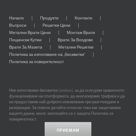
Начало
Продукти
Контакти
Въпроси
Решетки Цени
Метални Врати Цени
Монтаж Врати
Пощенски Кутии
Врати За Входове
Врати За Мазета
Метални Решетки
Политика за използване на „бисквитки“
Политика за поверителност
Ние използваме бисквитки (cookies), за да осигурим правилното
функциониране на платформата, да анализираме трафика и да
ви предоставим най-доброто изживяване при разглеждане и
резервации. За повече детайли относно това как защитаваме
© Copyright
2026 | All Rights Reserved | Professional Web Design and
вашите данни, моля, запознайте се с нашата Политика за
SEO by
Online Creations Ltd
поверителност.
ПРИЕМАМ
Facebook