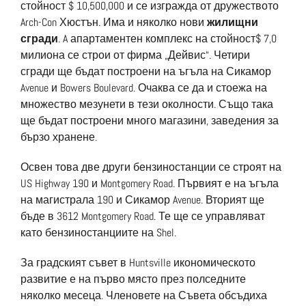
стойност $ 10,500,000 и се изгражда от дружеството
Arch-Con Хюстън. Има и няколко нови
жилищни
сгради
. A апартаментен комплекс на стойност$ 7,0
милиона се строи от фирма „Дейвис“. Четири
сгради ще бъдат построени на ъгъла на Сикамор
Avenue и Bowers Boulevard. Очаква се да и стоежа на
множество мезунети в тези околности. Също така
ще бъдат построени много магазини, заведения за
бързо хранене.
Освен това две други бензиностанции се строят на
US Highway 190 и Montgomery Road. Първият е на ъгъла
на магистрала 190 и Сикамор Avenue. Вторият ще
бъде в 3612 Montgomery Road. Те ще се управляват
като бензиностанциите на Shel.
За градският съвет в Huntsville икономическото
развитие е на първо място през полседните
няколко месеца. Членовете на Съвета обсъдиха