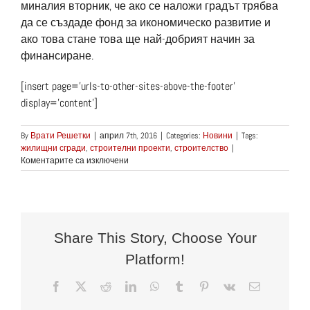
миналия вторник, че ако се наложи градът трябва
да се създаде фонд за икономическо развитие и
ако това стане това ще най-добрият начин за
финансиране.
[insert page=’urls-to-other-sites-above-the-footer’
display=’content’]
By
Врати Решетки
|
април 7th, 2016
|
Categories:
Новини
|
Tags:
жилищни сгради
,
строителни проекти
,
строителство
|
за
Коментарите са изключени
Множество
от
строителни
проекти
в
Уокър
Share This Story, Choose Your
Platform!
Facebook
X
Reddit
LinkedIn
WhatsApp
Tumblr
Pinterest
Vk
Електронн
поща: