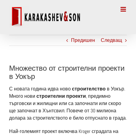
Skip
to
content
Предишен
Следващ
Множество от строителни проекти
в Уокър
С новата година идва ново
строителство
в Уокър.
Много нови
строителни проекти
, предимно
търговски и жилищни или са започнати или скоро
ще започнат в Хънтсвил. Повече от 30 милиона
долара за строителството е било отпуснато в града.
Най-големият проект включва Kroger сградата на