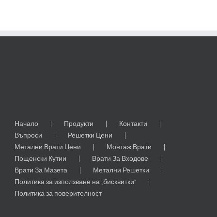
за
к
прозорци
и
врати
Начало
Продукти
Контакти
Въпроси
Решетки Цени
Метални Врати Цени
Монтаж Врати
Пощенски Кутии
Врати За Входове
Врати За Мазета
Метални Решетки
Политика за използване на „бисквитки“
Политика за поверителност