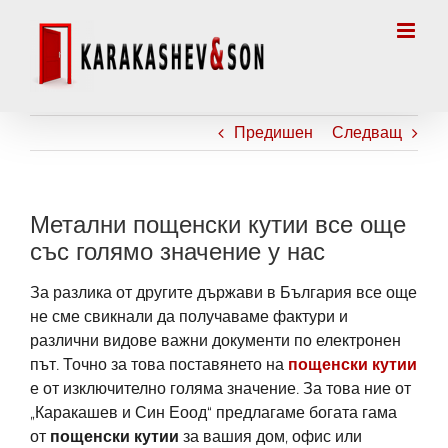
Skip
to
content
Предишен
Следващ
Метални пощенски кутии все още
със голямо значение у нас
За разлика от другите държави в България все още
не сме свикнали да получаваме фактури и
различни видове важни документи по електронен
път. Точно за това поставянето на
пощенски кутии
е от изключително голяма значение. За това ние от
„Каракашев и Син Еоод“ предлагаме богата гама
от
пощенски кутии
за вашия дом, офис или