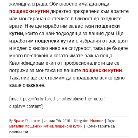
жилищна сграда. Обикновено има два вида
пощенски кутии
директно прикрепени към вратите
или монтирана на стените в близост до входните
врати. Ние ще изработим за вас тези
пощенски
кутии,
които са най-подходящи за вашия дом. Ще
изработим
пощенски кутии
с избрания от вас цвят
и модел с високо ниво на сигурност, така ще бъдете
много по-спокойни когато имате важна поща.
Квалифицирам екип от професионалисти ще се
погрижи за монтажа на вашите
пощенски кутии
.
Така ние ще се стремим да оправдаем всяко едно
ваше очакване.
[insert page=’urls-to-other-sites-above-the-footer’
display=’content’]
By
Врати Решетки
|
април 7th, 2016
|
Categories:
Новини
|
Tags:
метални пощенски кутии
,
пощенски кутии
|
Коментарите са
за
изключени
Метални